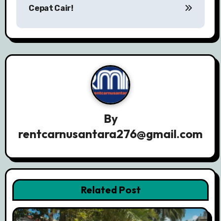
Cepat Cair!
i
g
a
s
i
p
By
o
rentcarnusantara276@gmail.com
s
Related Post