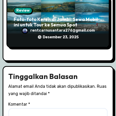
Review
Foto-foto Keren di Jambi: Sewa Mobil
ini untuk Tour ke Semua Spot
Instagramable
rentcarnusantara276@gmail.com
Desember 23, 2025
Tinggalkan Balasan
Alamat email Anda tidak akan dipublikasikan.
Ruas
yang wajib ditandai
*
Komentar
*