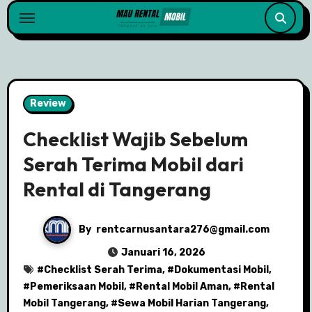
Skip
to
content
Review
Checklist Wajib Sebelum
Serah Terima Mobil dari
Rental di Tangerang
By
rentcarnusantara276@gmail.com
Januari 16, 2026
#
Checklist Serah Terima
, #
Dokumentasi Mobil
,
#
Pemeriksaan Mobil
, #
Rental Mobil Aman
, #
Rental
Mobil Tangerang
, #
Sewa Mobil Harian Tangerang
,