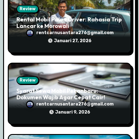
Review
Rental Mobil Palu + Driver: Rahasia Trip
Lancar ke Morowali
rentcarnusantara276@gmail.com
Januari 27, 2026
Review
Syarat Sewa Mobil Pekanbaru:
Dokumen Wajib Agar Cepat Cair!
rentcarnusantara276@gmail.com
Januari 9, 2026