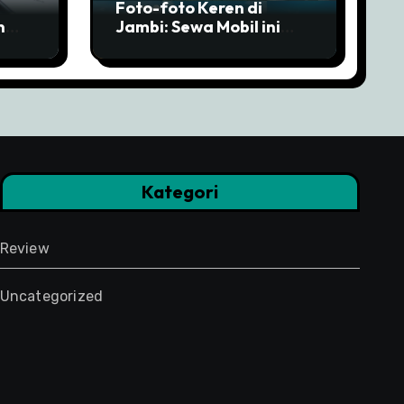
Foto-foto Keren di
n
Jambi: Sewa Mobil ini
ir!
untuk Tour ke Semua
Spot Instagramable
Kategori
Review
Uncategorized