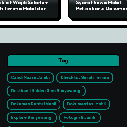
klist Wajib Sebelum
Syarat Sewa Mobil
h Terima Mobil dari
Pekanbaru: Dokume
al di Tangerang
Wajib Agar Cepat Ca
Tag
Candi Muaro Jambi
Checklist Serah Terima
Destinasi Hidden Gem Banyuwangi
Dokumen Rental Mobil
Dokumentasi Mobil
Explore Banyuwangi
Fotografi Jambi