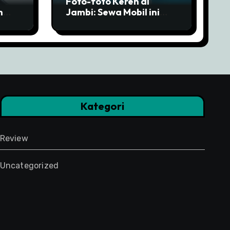
Foto-foto Keren di
n
Jambi: Sewa Mobil ini
ir!
untuk Tour ke Semua
Spot Instagramable
Kategori
Review
Uncategorized