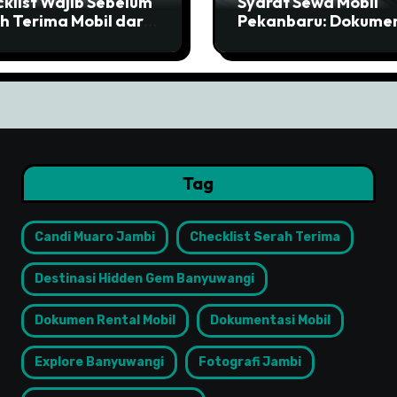
klist Wajib Sebelum
Syarat Sewa Mobil
h Terima Mobil dari
Pekanbaru: Dokume
al di Tangerang
Wajib Agar Cepat Ca
Tag
Candi Muaro Jambi
Checklist Serah Terima
Destinasi Hidden Gem Banyuwangi
Dokumen Rental Mobil
Dokumentasi Mobil
Explore Banyuwangi
Fotografi Jambi